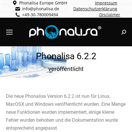
Phonalisa Europe GmbH
Impressum
info@phonalisa.de
Datenschutzerklärung
+49-30-780009494
Disclaimer
Sear
Phonalisa 6.2.2
veröffentlicht
Die neue Phonalisa Version 6.2.2 ist nun für Linux,
MacOSX und Windows veröffentlicht wurden. Eine Menge
neue Funktionen wurden implementiert, einige kleine
Fehler wurden behoben und die Dokumentation wurde
entsprechend angepasst.