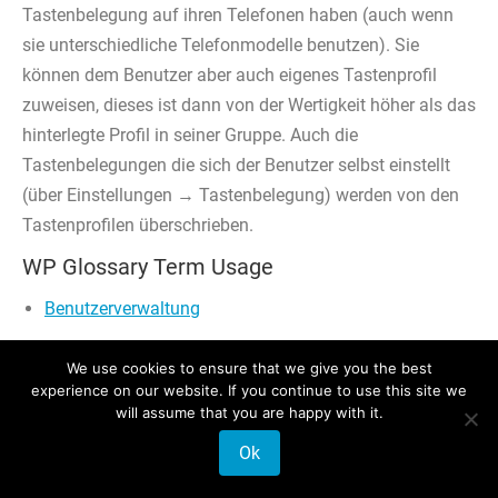
Tastenbelegung auf ihren Telefonen haben (auch wenn
sie unterschiedliche Telefonmodelle benutzen). Sie
können dem Benutzer aber auch eigenes Tastenprofil
zuweisen, dieses ist dann von der Wertigkeit höher als das
hinterlegte Profil in seiner Gruppe. Auch die
Tastenbelegungen die sich der Benutzer selbst einstellt
(über Einstellungen → Tastenbelegung) werden von den
Tastenprofilen überschrieben.
WP Glossary Term Usage
Benutzerverwaltung
We use cookies to ensure that we give you the best
experience on our website. If you continue to use this site we
will assume that you are happy with it.
© 2026 Phonalisa Europe GmbH
Ok