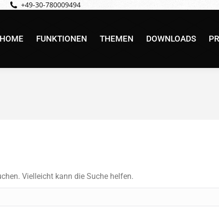
+49-30-780009494
HOME
FUNKTIONEN
THEMEN
DOWNLOADS
PR
HOME
FUNKTIONEN
THEMEN
DOWNLOADS
PR
uchen. Vielleicht kann die Suche helfen.